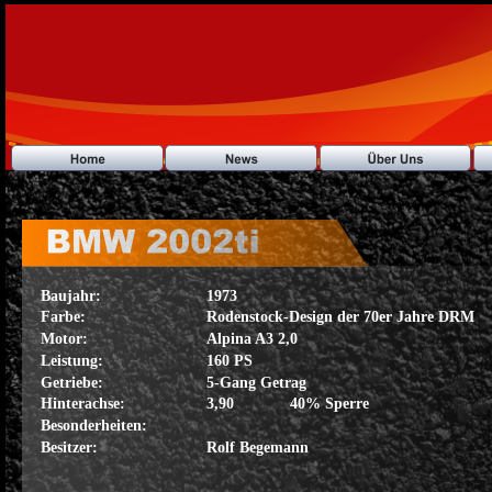
Baujahr: 
1973
Farbe:
Rodenstock-Design der 70er Jahre DRM
Motor:
Alpina A3 2,0
Leistung:
160 PS
Getriebe:
5-Gang Getrag
Hinterachse:
3,90 
40% Sperre
Besonderheiten:
Besitzer:
Rolf Begemann